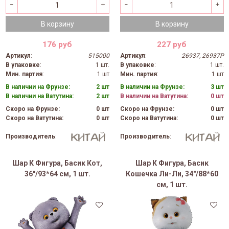
В корзину
В корзину
176 руб
227 руб
Артикул
:
515000
Артикул
:
26937, 26937P
В упаковке
:
1 шт.
В упаковке
:
1 шт.
Мин. партия
:
1 шт
Мин. партия
:
1 шт
В наличии на Фрунзе:
2 шт
В наличии на Фрунзе:
3 шт
В наличии на Ватутина:
2 шт
В наличии на Ватутина:
0 шт
Скоро на Фрунзе:
0 шт
Скоро на Фрунзе:
0 шт
Скоро на Ватутина:
0 шт
Скоро на Ватутина:
0 шт
Производитель
:
Производитель
:
Шар К Фигура, Басик Кот,
Шар К Фигура, Басик
36"/93*64 см, 1 шт.
Кошечка Ли-Ли, 34"/88*60
см, 1 шт.