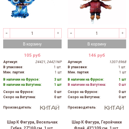
В корзину
В корзину
105 руб
146 руб
Артикул
:
24421, 24421NP
Артикул
:
1207-5968
В упаковке
:
1 шт.
В упаковке
:
1 шт.
Мин. партия
:
1 шт
Мин. партия
:
1 шт
В наличии на Фрунзе:
3 шт
В наличии на Фрунзе:
1 шт
В наличии на Ватутина:
1 шт
В наличии на Ватутина:
0 шт
Скоро на Фрунзе:
0 шт
Скоро на Фрунзе:
0 шт
Скоро на Ватутина:
0 шт
Скоро на Ватутина:
0 шт
Производитель
:
Производитель
:
Шар К Фигура, Весельчак
Шар К Фигура, Геройчики
Губка, 27"/69 см, 1 шт.
Флай, 43"/109 см, 1 шт.