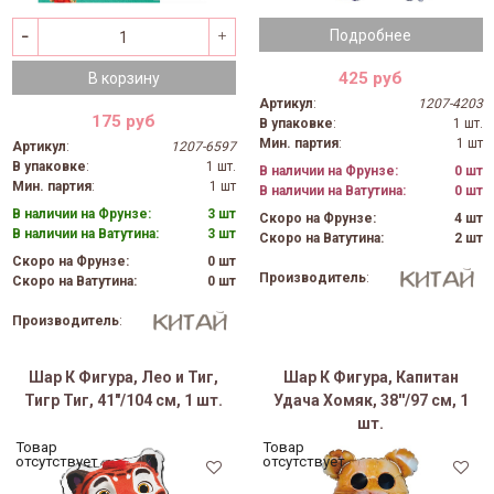
Подробнее
425 руб
В корзину
Артикул
:
1207-4203
175 руб
В упаковке
:
1 шт.
Мин. партия
:
1 шт
Артикул
:
1207-6597
В упаковке
:
1 шт.
В наличии на Фрунзе:
0 шт
Мин. партия
:
1 шт
В наличии на Ватутина:
0 шт
В наличии на Фрунзе:
3 шт
Скоро на Фрунзе:
4 шт
В наличии на Ватутина:
3 шт
Скоро на Ватутина:
2 шт
Скоро на Фрунзе:
0 шт
Производитель
:
Скоро на Ватутина:
0 шт
Производитель
:
Шар К Фигура, Лео и Тиг,
Шар К Фигура, Капитан
Тигр Тиг, 41"/104 см, 1 шт.
Удача Хомяк, 38''/97 см, 1
шт.
Товар
Товар
отсутствует
отсутствует