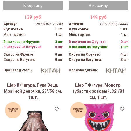
В корзину
В корзину
139 руб
149 руб
Артикул
:
1207-5307, 23749
Артикул
:
1207-5083, 24443
В упаковке
:
1 шт.
В упаковке
:
1 шт.
Мин. партия
:
1 шт
Мин. партия
:
1 шт
В наличии на Фрунзе:
3 шт
В наличии на Фрунзе:
0 шт
В наличии на Ватутина:
0 шт
В наличии на Ватутина:
1 шт
Скоро на Фрунзе:
0 шт
Скоро на Фрунзе:
4 шт
Скоро на Ватутина:
0 шт
Скоро на Ватутина:
3 шт
Производитель
:
Производитель
:
Шар К Фигура, Рука Вещь
Шар Г Фигура, Монстр-
Мрачной девочки, 23"/58 см,
зубастик розовый, 32''/81
1 шт.
см, 1 шт.