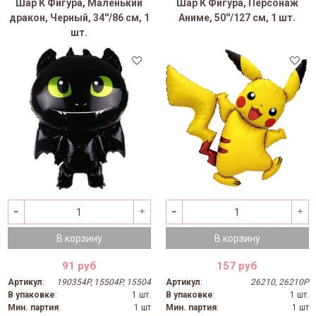
Шар К Фигура, Маленький
Шар К Фигура, Персонаж
дракон, Черный, 34''/86 см, 1
Аниме, 50''/127 см, 1 шт.
шт.
В корзину
В корзину
91 руб
157 руб
Артикул
:
190354P, 15504P, 15504
Артикул
:
26210, 26210P
В упаковке
:
1 шт.
В упаковке
:
1 шт.
Мин. партия
:
1 шт
Мин. партия
:
1 шт