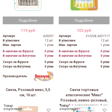
Подробнее
Подробнее
119 руб
102 руб
Артикул
:
620201
Артикул
:
212228, 6027117
В упаковке
:
12 шт.
В упаковке
:
12 шт.
Мин. партия
:
1 упак
Мин. партия
:
1 упак
В наличии на Фрунзе:
0 упак
В наличии на Фрунзе:
0 упак
В наличии на Ватутина:
0 упак
В наличии на Ватутина:
0 упак
Скоро на Фрунзе:
0 упак
Скоро на Фрунзе:
0 упак
Скоро на Ватутина:
0 упак
Скоро на Ватутина:
0 упак
Производитель
:
Свечи, Розовый микс, 5,5
Свечи тортовые
см, 16 шт.
классические "Микс"
Розовый, нежно-розовый,
белый с держателями, 6 см,
Товар
Товар
отсутствует
отсутствует
24 шт.