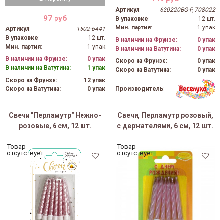
Артикул
:
620220BG-P, 708022
97 руб
В упаковке
:
12 шт.
Мин. партия
:
1 упак
Артикул
:
1502-6441
В упаковке
:
12 шт.
В наличии на Фрунзе:
0 упак
Мин. партия
:
1 упак
В наличии на Ватутина:
0 упак
В наличии на Фрунзе:
0 упак
Скоро на Фрунзе:
0 упак
В наличии на Ватутина:
1 упак
Скоро на Ватутина:
0 упак
Скоро на Фрунзе:
12 упак
Производитель
:
Скоро на Ватутина:
0 упак
Свечи "Перламутр" Нежно-
Свечи, Перламутр розовый,
розовые, 6 см, 12 шт.
с держателями, 6 см, 12 шт.
Товар
Товар
отсутствует
отсутствует