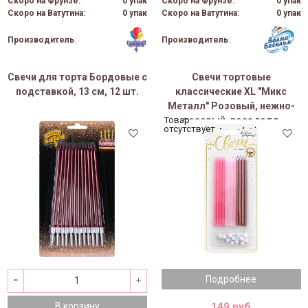
Скоро на Фрунзе:
0 упак
Скоро на Фрунзе:
0 упак
Скоро на Ватутина:
0 упак
Скоро на Ватутина:
0 упак
Производитель
:
Производитель
:
Свечи для торта Бордовые с
Свечи тортовые
подставкой, 13 см, 12 шт.
классические XL "Микс
Металл" Розовый, нежно-
розовый, роза голд
Товар
отсутствует
металлизированный 15 см,
12 шт.
Подробнее
149 руб
В корзину