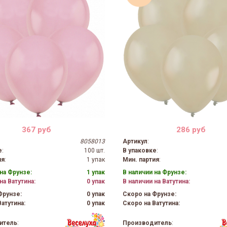
367 руб
286 руб
8058013
Артикул
:
е
:
100 шт.
В упаковке
:
ия
:
1 упак
Мин. партия
:
на Фрунзе:
1 упак
В наличии на Фрунзе:
на Ватутина:
0 упак
В наличии на Ватутина:
Фрунзе:
0 упак
Скоро на Фрунзе:
атутина:
0 упак
Скоро на Ватутина:
итель
:
Производитель
: