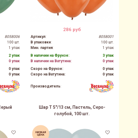
286 руб
8058006
Артикул
:
8058001
100 шт.
В упаковке
:
100 шт.
1 упак
Мин. партия
:
1 упак
2 упак
В наличии на Фрунзе:
3 упак
0 упак
В наличии на Ватутина:
0 упак
0 упак
Скоро на Фрунзе:
0 упак
0 упак
Скоро на Ватутина:
0 упак
Производитель
:
 Серый
Шар Т 5"/13 см, Пастель, Серо-
голубой, 100 шт.