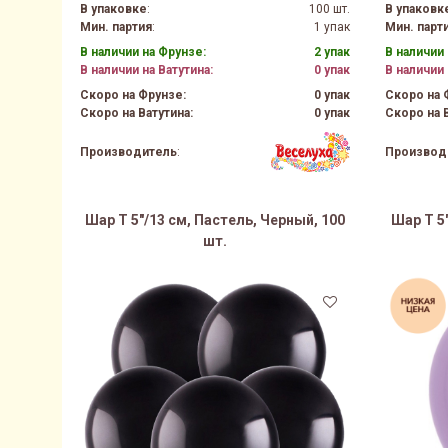
В упаковке
:
100 шт.
В упаковк
Мин. партия
:
1 упак
Мин. парт
В наличии на Фрунзе:
2 упак
В наличии 
В наличии на Ватутина:
0 упак
В наличии 
Скоро на Фрунзе:
0 упак
Скоро на 
Скоро на Ватутина:
0 упак
Скоро на В
Производитель
:
Производ
Шар Т 5"/13 см, Пастель, Черный, 100
Шар Т 5
шт.