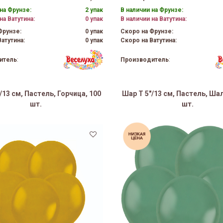
на Фрунзе:
2 упак
В наличии на Фрунзе:
на Ватутина:
0 упак
В наличии на Ватутина:
Фрунзе:
0 упак
Скоро на Фрунзе:
атутина:
0 упак
Скоро на Ватутина:
итель
:
Производитель
:
/13 см, Пастель, Горчица, 100
Шар Т 5"/13 см, Пастель, Ша
шт.
шт.