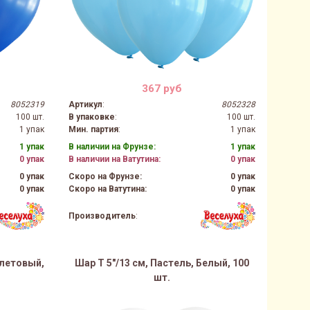
367 руб
8052319
Артикул
:
8052328
100 шт.
В упаковке
:
100 шт.
1 упак
Мин. партия
:
1 упак
1 упак
В наличии на Фрунзе:
1 упак
0 упак
В наличии на Ватутина:
0 упак
0 упак
Скоро на Фрунзе:
0 упак
0 упак
Скоро на Ватутина:
0 упак
Производитель
:
олетовый,
Шар Т 5"/13 см, Пастель, Белый, 100
шт.