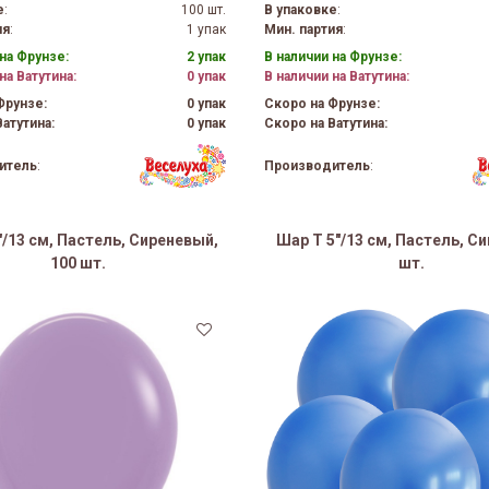
е
:
100 шт.
В упаковке
:
ия
:
1 упак
Мин. партия
:
на Фрунзе:
2 упак
В наличии на Фрунзе:
на Ватутина:
0 упак
В наличии на Ватутина:
Фрунзе:
0 упак
Скоро на Фрунзе:
атутина:
0 упак
Скоро на Ватутина:
итель
:
Производитель
:
"/13 см, Пастель, Сиреневый,
Шар Т 5"/13 см, Пастель, Си
100 шт.
шт.