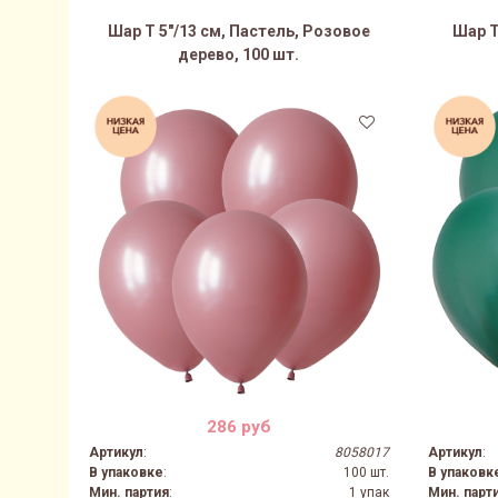
Шар Т 5"/13 см, Пастель, Розовое
Шар Т
дерево, 100 шт.
286 руб
Артикул
:
8058017
Артикул
:
В упаковке
:
100 шт.
В упаковк
Мин. партия
:
1 упак
Мин. парт