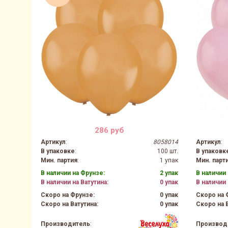
286 руб
Артикул
:
8058014
Артикул
:
В упаковке
:
100 шт.
В упаковк
Мин. партия
:
1 упак
Мин. парт
В наличии на Фрунзе:
2 упак
В наличии 
В наличии на Ватутина:
0 упак
В наличии 
Скоро на Фрунзе:
0 упак
Скоро на 
Скоро на Ватутина:
0 упак
Скоро на В
Производитель
:
Производ