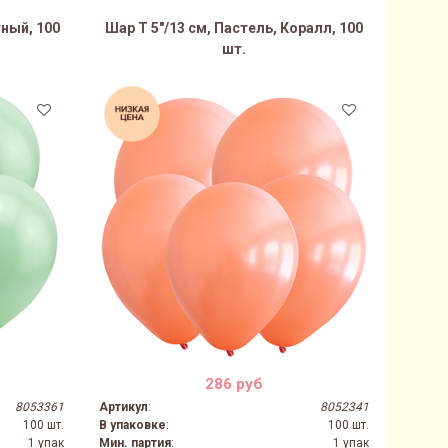
тный, 100
Шар Т 5"/13 см, Пастель, Коралл, 100
шт.
286 руб
8053361
Артикул
:
8052341
100 шт.
В упаковке
:
100 шт.
1 упак
Мин. партия
:
1 упак