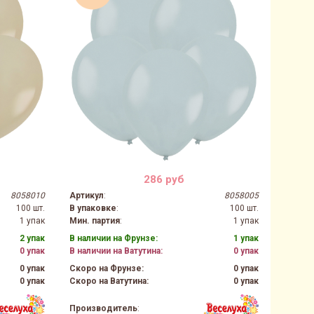
286 руб
8058010
Артикул
:
8058005
100 шт.
В упаковке
:
100 шт.
1 упак
Мин. партия
:
1 упак
2 упак
В наличии на Фрунзе:
1 упак
0 упак
В наличии на Ватутина:
0 упак
0 упак
Скоро на Фрунзе:
0 упак
0 упак
Скоро на Ватутина:
0 упак
Производитель
: