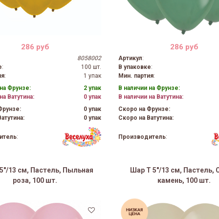
286 руб
286 руб
8058002
Артикул
:
е
:
100 шт.
В упаковке
:
ия
:
1 упак
Мин. партия
:
на Фрунзе:
2 упак
В наличии на Фрунзе:
на Ватутина:
0 упак
В наличии на Ватутина:
Фрунзе:
0 упак
Скоро на Фрунзе:
атутина:
0 упак
Скоро на Ватутина:
итель
:
Производитель
:
5"/13 см, Пастель, Пыльная
Шар Т 5"/13 см, Пастель,
роза, 100 шт.
камень, 100 шт.