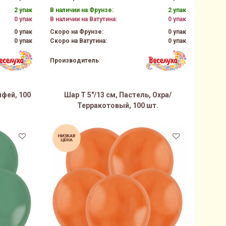
2 упак
В наличии на Фрунзе:
2 упак
0 упак
В наличии на Ватутина:
0 упак
0 упак
Скоро на Фрунзе:
0 упак
0 упак
Скоро на Ватутина:
0 упак
Производитель
:
лфей, 100
Шар Т 5"/13 см, Пастель, Охра/
Терракотовый, 100 шт.