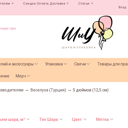
ателям
Скидки.Оплата.Доставка
Статьи
Вход
ующие при
елий и аксессуары
Упаковка
Свечи
Товары для пра
чение
Мерч
изводителям
Веселуха (Турция)
5 дюймов (12,5 см)
ъем шара, м³
Тип Шара
Цвет
Метка