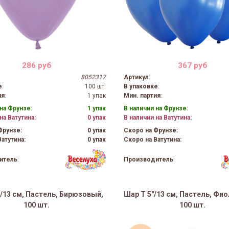
286 руб
367 руб
8052317
Артикул
:
е
:
100 шт.
В упаковке
:
ия
:
1 упак
Мин. партия
:
на Фрунзе:
1 упак
В наличии на Фрунзе:
на Ватутина:
0 упак
В наличии на Ватутина:
Фрунзе:
0 упак
Скоро на Фрунзе:
атутина:
0 упак
Скоро на Ватутина:
итель
:
Производитель
:
"/13 см, Пастель, Бирюзовый,
Шар Т 5"/13 см, Пастель, Фи
100 шт.
100 шт.