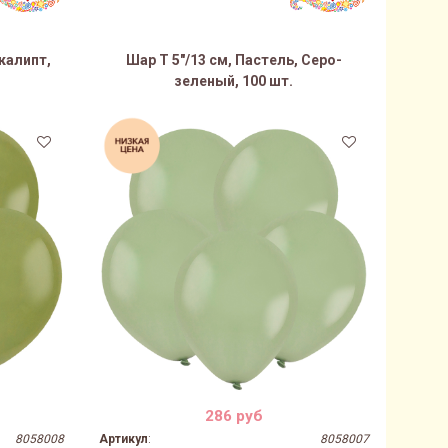
вкалипт,
Шар Т 5"/13 см, Пастель, Серо-
зеленый, 100 шт.
286 руб
8058008
Артикул
:
8058007