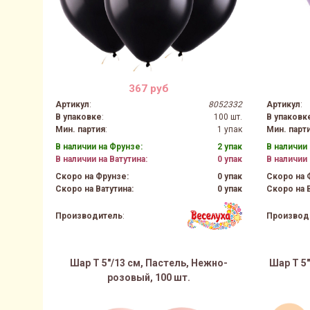
367 руб
Артикул
:
8052332
Артикул
:
В упаковке
:
100 шт.
В упаковк
Мин. партия
:
1 упак
Мин. парт
В наличии на Фрунзе:
2 упак
В наличии 
В наличии на Ватутина:
0 упак
В наличии 
Скоро на Фрунзе:
0 упак
Скоро на 
Скоро на Ватутина:
0 упак
Скоро на В
Производитель
:
Производ
Шар Т 5"/13 см, Пастель, Нежно-
Шар Т 5
розовый, 100 шт.