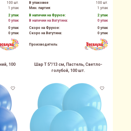
100 шт.
В упаковке
:
100 шт.
1 упак
Мин. партия
:
1 упак
2 упак
В наличии на Фрунзе:
2 упак
0 упак
В наличии на Ватутина:
0 упак
0 упак
Скоро на Фрунзе:
0 упак
0 упак
Скоро на Ватутина:
0 упак
Производитель
:
ний, 100
Шар Т 5"/13 см, Пастель, Светло-
голубой, 100 шт.