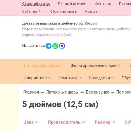
Личный кабинет
Контакты
Покуп
Обратный звонок
События
Обратная связь
Аренда
Доставим ваш заказ в любую точку России!
Обратите внимание, что на сайте указаны оптовые цены, действ
первом заказе от 3000 рублей.
Написать нам
Латексные шары
Фольгированные шары
Г
Флористика
Тематика
Праздники
Обу
Главная
Латексные шары
Без рисунка
По про
5 дюймов (12,5 см)
Цена
Производитель
Размер
Об