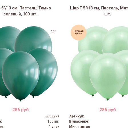
 5"/13 см, Пастель, Темно-
Шар Т 5"/13 см, Пастель, Мя
зеленый, 100 шт.
шт.
286 руб
286 руб
8053291
Артикул
:
е
:
100 шт.
В упаковке
:
ия
:
1 упак
Мин. партия
: