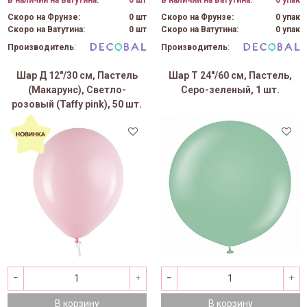
В наличии на Ватутина:
0 шт
В наличии на Ватутина:
0 упак
Скоро на Фрунзе:
0 шт
Скоро на Фрунзе:
0 упак
Скоро на Ватутина:
0 шт
Скоро на Ватутина:
0 упак
Производитель
:
Производитель
:
Шар Д 12"/30 см, Пастель
Шар Т 24"/60 см, Пастель,
(Макарунс), Светло-
Серо-зеленый, 1 шт.
розовый (Taffy pink), 50 шт.
В корзину
В корзину