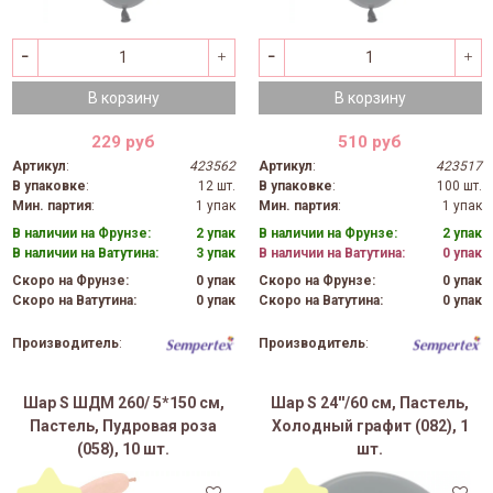
В корзину
В корзину
229 руб
510 руб
Артикул
:
423562
Артикул
:
423517
В упаковке
:
12 шт.
В упаковке
:
100 шт.
Мин. партия
:
1 упак
Мин. партия
:
1 упак
В наличии на Фрунзе:
2 упак
В наличии на Фрунзе:
2 упак
В наличии на Ватутина:
3 упак
В наличии на Ватутина:
0 упак
Скоро на Фрунзе:
0 упак
Скоро на Фрунзе:
0 упак
Скоро на Ватутина:
0 упак
Скоро на Ватутина:
0 упак
Производитель
:
Производитель
:
Шар S ШДМ 260/ 5*150 см,
Шар S 24''/60 см, Пастель,
Пастель, Пудровая роза
Холодный графит (082), 1
(058), 10 шт.
шт.