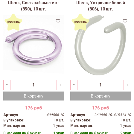
Шелк, Светлый аметист
Шелк, Устрично-белый
(850), 10 шт.
(806), 10 шт.
В корзину
В корзину
176 руб
176 руб
Артикул
:
409566-10
Артикул
:
260806-10, 415314-10
В упаковке
:
10 шт.
В упаковке
:
10 шт.
Мин. партия
:
1 упак
Мин. партия
:
1 упак
В наличии на Фрунзе:
1 упак
В наличии на Фрунзе:
2 упак