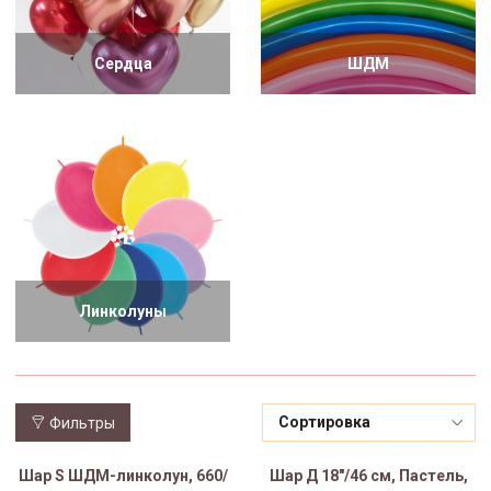
Сердца
ШДМ
Линколуны
Фильтры
Шар S ШДМ-линколун, 660/
Шар Д 18"/46 см, Пастель,