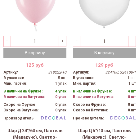
В корзину
В корзину
125 руб
129 руб
Артикул
:
318222-10
Артикул
:
324100, 324100-1
В упаковке
:
5 шт.
В упаковке
:
1 шт.
Мин. партия
:
1 упак
Мин. партия
:
1 шт
В наличии на Фрунзе:
4 упак
В наличии на Фрунзе:
4 шт
В наличии на Ватутина:
0 упак
В наличии на Ватутина:
0 шт
Скоро на Фрунзе:
0 упак
Скоро на Фрунзе:
0 шт
Скоро на Ватутина:
0 упак
Скоро на Ватутина:
0 шт
Производитель
:
Производитель
:
Шар Д 24"/60 см, Пастель
Шар Д 5"/13 см, Пастель
(Макарунс), Светло-
(Макарунс), Светло-