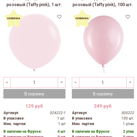
розовый (Taffy pink), 1 шт.
розовый (Taffy pink), 100 шт.
В корзину
В корзину
129 руб
249 руб
Артикул
:
324222-1
Артикул
:
305222
В упаковке
:
1 шт.
В упаковке
:
100 шт.
Мин. партия
:
1 шт
Мин. партия
:
1 упак
В наличии на Фрунзе:
4 шт
В наличии на Фрунзе:
2 упак