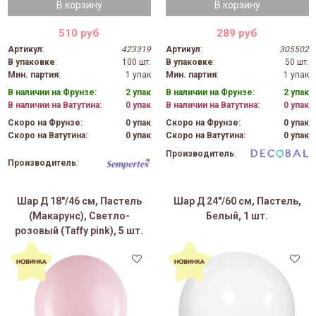
В корзину
В корзину
510 руб
289 руб
Артикул
:
423319
Артикул
:
305502
В упаковке
:
100 шт.
В упаковке
:
50 шт.
Мин. партия
:
1 упак
Мин. партия
:
1 упак
В наличии на Фрунзе:
2 упак
В наличии на Фрунзе:
2 упак
В наличии на Ватутина:
0 упак
В наличии на Ватутина:
0 упак
Скоро на Фрунзе:
0 упак
Скоро на Фрунзе:
0 упак
Скоро на Ватутина:
0 упак
Скоро на Ватутина:
0 упак
Производитель
:
Производитель
:
Шар Д 18"/46 см, Пастель
Шар Д 24"/60 см, Пастель,
(Макарунс), Светло-
Белый, 1 шт.
розовый (Taffy pink), 5 шт.