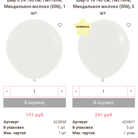
Шар S 24''/60 см, Пастель,
Шар S 18"/45 см, Пастель,
Миндальное молоко (006), 1
Миндальное молоко (006), 5
шт.
шт.
В корзину
В корзину
191 руб
241 руб
Артикул
:
423838
Артикул
:
423821
В упаковке
:
1 шт.
В упаковке
:
5 шт.
Мин. партия
:
1 шт
Мин. партия
:
1 упак