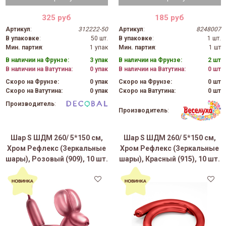
325 руб
185 руб
Артикул
:
312222-50
Артикул
:
8248007
В упаковке
:
50 шт.
В упаковке
:
1 шт.
Мин. партия
:
1 упак
Мин. партия
:
1 шт
В наличии на Фрунзе:
3 упак
В наличии на Фрунзе:
2 шт
В наличии на Ватутина:
0 упак
В наличии на Ватутина:
0 шт
Скоро на Фрунзе:
0 упак
Скоро на Фрунзе:
0 шт
Скоро на Ватутина:
0 упак
Скоро на Ватутина:
0 шт
Производитель
:
Производитель
:
Шар S ШДМ 260/ 5*150 см,
Шар S ШДМ 260/ 5*150 см,
Хром Рефлекс (Зеркальные
Хром Рефлекс (Зеркальные
шары), Розовый (909), 10 шт.
шары), Красный (915), 10 шт.