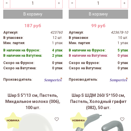
В корзину
В корзину
187 руб
99 руб
Артикул
:
423760
Артикул
:
423678-10
В упаковке
:
12 шт.
В упаковке
:
10 шт.
Мин. партия
:
1 упак
Мин. партия
:
1 упак
В наличии на Фрунзе:
4 упак
В наличии на Фрунзе:
5 упак
В наличии на Ватутина:
2 упак
В наличии на Ватутина:
0 упак
Скоро на Фрунзе:
0 упак
Скоро на Фрунзе:
0 упак
Скоро на Ватутина:
0 упак
Скоро на Ватутина:
0 упак
Производитель
:
Производитель
:
Шар S 5''/13 см, Пастель,
Шар S ШДМ 260/ 5*150 см,
Миндальное молоко (006),
Пастель, Холодный графит
100 шт.
(082), 50 шт.