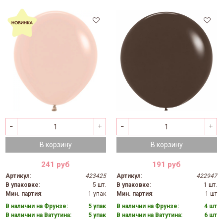
В корзину
В корзину
241 руб
191 руб
Артикул
:
423425
Артикул
:
422947
В упаковке
:
5 шт.
В упаковке
:
1 шт.
Мин. партия
:
1 упак
Мин. партия
:
1 шт
В наличии на Фрунзе:
5 упак
В наличии на Фрунзе:
4 шт
В наличии на Ватутина:
5 упак
В наличии на Ватутина:
6 шт