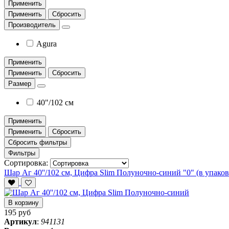
Применить
Применить
Сбросить
Производитель
Agura
Применить
Применить
Сбросить
Размер
40"/102 см
Применить
Применить
Сбросить
Сбросить фильтры
Фильтры
Сортировка:
Шар Аг 40''/102 см, Цифра Slim Полуночно-синий "0" (в упаков
В корзину
195 руб
Артикул
:
941131