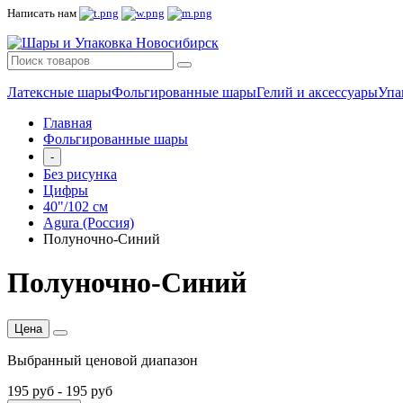
Написать нам
Латексные шары
Фольгированные шары
Гелий и аксессуары
Упа
Главная
Фольгированные шары
-
Без рисунка
Цифры
40"/102 см
Agura (Россия)
Полуночно-Синий
Полуночно-Синий
Цена
Выбранный ценовой диапазон
195 руб
-
195 руб