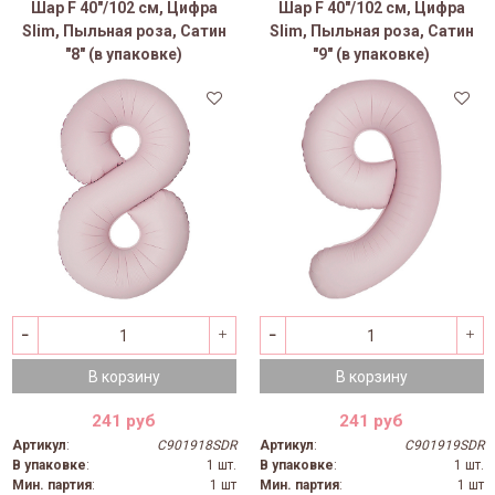
Шар F 40"/102 см, Цифра
Шар F 40"/102 см, Цифра
Slim, Пыльная роза, Сатин
Slim, Пыльная роза, Сатин
"8" (в упаковке)
"9" (в упаковке)
В корзину
В корзину
241 руб
241 руб
Артикул
:
C901918SDR
Артикул
:
C901919SDR
В упаковке
:
1 шт.
В упаковке
:
1 шт.
Мин. партия
:
1 шт
Мин. партия
:
1 шт