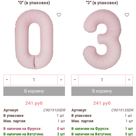
"0" (в упаковке)
"3" (в упаковке)
В корзину
В корзину
241 руб
241 руб
Артикул
:
C901910SDR
Артикул
:
C901913SDR
В упаковке
:
1 шт.
В упаковке
:
1 шт.
Мин. партия
:
1 шт
Мин. партия
:
1 шт
В наличии на Фрунзе:
0 шт
В наличии на Фрунзе:
1 шт
В наличии на Ватутина:
2 шт
В наличии на Ватутина:
5 шт