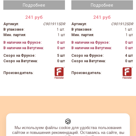
Подробнее
Подробнее
241 руб
241 руб
Артикул
:
C901911SDR
Артикул
:
C901912SDR
В упаковке
:
1 шт.
В упаковке
:
1 шт.
Мин. партия
:
1 шт
Мин. партия
:
1 шт
В наличии на Фрунзе:
0 шт
В наличии на Фрунзе:
0 шт
В наличии на Ватутина:
0 шт
В наличии на Ватутина:
0 шт
Скоро на Фрунзе:
5 шт
Скоро на Фрунзе:
4 шт
Скоро на Ватутина:
0 шт
Скоро на Ватутина:
0 шт
Производитель
:
Производитель
:
🍪
Мы используем файлы cookie для удобства пользования
сайтом и повышения рекомендаций. Оставаясь на сайте, вы