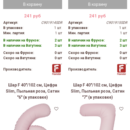
В корзину
В корзину
241 руб
241 руб
Артикул
:
C901914SDR
Артикул
:
C901915SDR
В упаковке
:
1 шт.
В упаковке
:
1 шт.
Мин. партия
:
1 шт
Мин. партия
:
1 шт
В наличии на Фрунзе:
2 шт
В наличии на Фрунзе:
2 шт
В наличии на Ватутина:
3 шт
В наличии на Ватутина:
3 шт
Скоро на Фрунзе:
0 шт
Скоро на Фрунзе:
0 шт
Скоро на Ватутина:
0 шт
Скоро на Ватутина:
0 шт
Производитель
:
Производитель
:
Шар F 40"/102 см, Цифра
Шар F 40"/102 см, Цифра
Slim, Пыльная роза, Сатин
Slim, Пыльная роза, Сатин
"6" (в упаковке)
"7" (в упаковке)