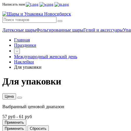
Написать нам
Латексные шары
Фольгированные шары
Гелий и аксессуары
Упа
Главная
Праздники
-
Международный женский день
Наклейки
Для упаковки
Для упаковки
Цена
Выбранный ценовой диапазон
57 руб
-
61 руб
Применить
Применить
Сбросить