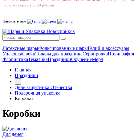
первом заказе от 3000 рублей.
Написать нам
Латексные шары
Фольгированные шары
Гелий и аксессуары
Упаковка
Свечи
Товары для праздника
Сервировка
Полиграфия
Флористика
Тематика
Праздники
Обучение
Мерч
Главная
Праздники
-
День защитника Отечества
Подарочная упаковка
Коробки
Коробки
Для денег