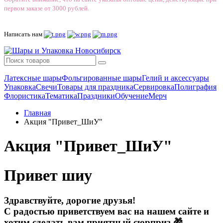
первом заказе от 3000 рублей.
Написать нам
Латексные шары
Фольгированные шары
Гелий и аксессуары
Упаковка
Свечи
Товары для праздника
Сервировка
Полиграфия
Флористика
Тематика
Праздники
Обучение
Мерч
Главная
Акция "Привет_ШиУ"
Акция "Привет_ШиУ"
Привет шиу
Здравствуйте, дорогие друзья!
С радостью приветствуем вас на нашем сайте и
хотим сделать вам приятный сюрприз
🎁