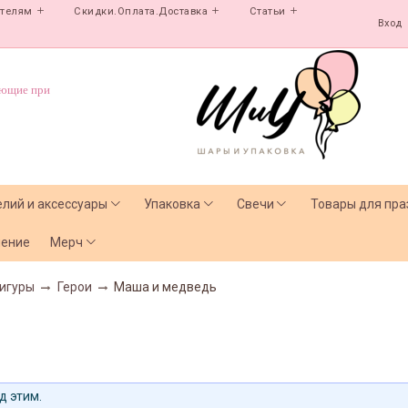
ателям
Скидки.Оплата.Доставка
Статьи
Вход
ующие при
елий и аксессуары
Упаковка
Свечи
Товары для пра
чение
Мерч
игуры
Герои
Маша и медведь
д этим.