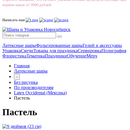
первом заказе от 3000 рублей.
Написать нам
Латексные шары
Фольгированные шары
Гелий и аксессуары
Упаковка
Свечи
Товары для праздника
Сервировка
Полиграфия
Флористика
Тематика
Праздники
Обучение
Мерч
Главная
Латексные шары
-
Без рисунка
По производителям
Latex Occidental (Мексика)
Пастель
Пастель