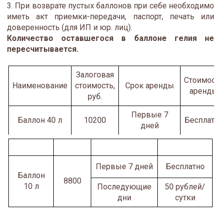
3. При возврате пустых баллонов при себе необходимо
иметь акт приемки-передачи, паспорт, печать или
доверенность (для ИП и юр. лиц).
Количество оставшегося в баллоне гелия не
пересчитывается.
Залоговая
Стоимост
Наименование
стоимость,
Срок аренды
аренды
руб.
Первые 7
Баллон 40 л
10200
Бесплатн
дней
50
Последующие
рублей/
дни
сутки
Первые 7 дней
Бесплатно
Баллон
8800
10 л
Последующие
50 рублей/
дни
сутки