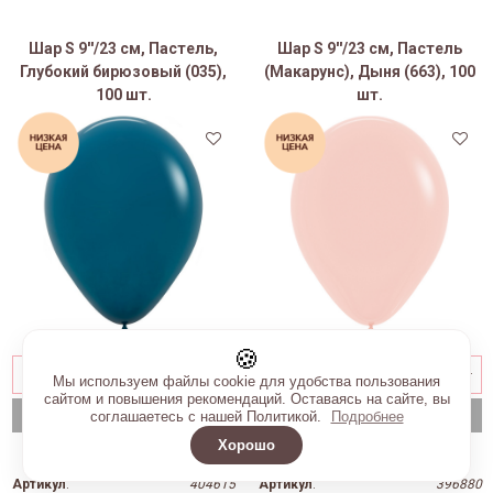
Шар S 9''/23 см, Пастель,
Шар S 9''/23 см, Пастель
Глубокий бирюзовый (035),
(Макарунс), Дыня (663), 100
100 шт.
шт.
🍪
Мы используем файлы cookie для удобства пользования
сайтом и повышения рекомендаций. Оставаясь на сайте, вы
В корзину
В корзину
соглашаетесь с нашей Политикой.
Подробнее
Хорошо
815 руб
815 руб
Артикул
:
404615
Артикул
:
396880