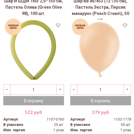
Шар И ШДМ 160/ 2,5*150 см,
Шар ВВ 85/453 (12"/30 см),
Пастель Олива (Green Olive
Пастель Экстра, Персик
98), 100 шт.
макарунс (Peach Cream), 50
шт.
В корзину
В корзину
522 руб
379 руб
Артикул
:
1107-0760
Артикул
:
1102-1778
В упаковке
:
25 шт.
В упаковке
:
50 шт.
Мин. партия
:
1 упак
Мин. партия
:
1 упак