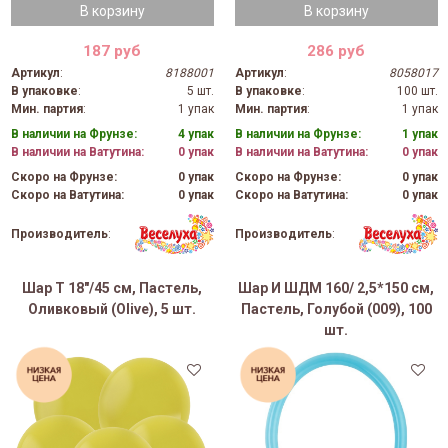
В корзину
В корзину
187 руб
286 руб
Артикул
:
8188001
Артикул
:
8058017
В упаковке
:
5 шт.
В упаковке
:
100 шт.
Мин. партия
:
1 упак
Мин. партия
:
1 упак
В наличии на Фрунзе:
4 упак
В наличии на Фрунзе:
1 упак
В наличии на Ватутина:
0 упак
В наличии на Ватутина:
0 упак
Скоро на Фрунзе:
0 упак
Скоро на Фрунзе:
0 упак
Скоро на Ватутина:
0 упак
Скоро на Ватутина:
0 упак
Производитель
:
Производитель
:
Шар Т 18"/45 см, Пастель,
Шар И ШДМ 160/ 2,5*150 см,
Оливковый (Olive), 5 шт.
Пастель, Голубой (009), 100
шт.