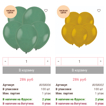
В корзину
В корзину
286 руб
286 руб
Артикул
:
8058006
Артикул
:
8058002
В упаковке
:
100 шт.
В упаковке
:
100 шт.
Мин. партия
:
1 упак
Мин. партия
:
1 упак
В наличии на Фрунзе:
2 упак
В наличии на Фрунзе:
2 упак
В наличии на Ватутина:
0 упак
В наличии на Ватутина:
0 упак