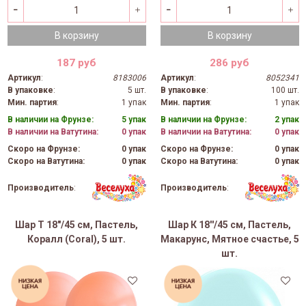
В корзину
В корзину
187 руб
286 руб
Артикул
:
8183006
Артикул
:
8052341
В упаковке
:
5 шт.
В упаковке
:
100 шт.
Мин. партия
:
1 упак
Мин. партия
:
1 упак
В наличии на Фрунзе:
5 упак
В наличии на Фрунзе:
2 упак
В наличии на Ватутина:
0 упак
В наличии на Ватутина:
0 упак
Скоро на Фрунзе:
0 упак
Скоро на Фрунзе:
0 упак
Скоро на Ватутина:
0 упак
Скоро на Ватутина:
0 упак
Производитель
:
Производитель
:
Шар Т 18"/45 см, Пастель,
Шар К 18''/45 см, Пастель,
Коралл (Coral), 5 шт.
Макарунс, Мятное счастье, 5
шт.