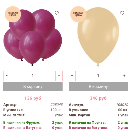
В корзину
В корзину
136 руб
346 руб
Артикул
:
205043
Артикул
:
105070
В упаковке
:
100 шт.
В упаковке
:
100 шт.
Мин. партия
:
1 упак
Мин. партия
:
1 упак
В наличии на Фрунзе:
2 упак
В наличии на Фрунзе:
2 упак
В наличии на Ватутина:
0 упак
В наличии на Ватутина:
0 упак