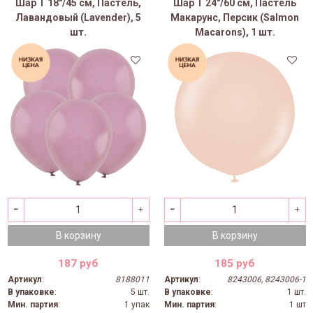
Шар Т 18"/45 см, Пастель,
Шар Т 24"/60 см, Пастель
Лавандовый (Lavender), 5
Макарунс, Персик (Salmon
шт.
Macarons), 1 шт.
В корзину
В корзину
187 руб
185 руб
Артикул
:
8188011
Артикул
:
8243006, 8243006-1
В упаковке
:
5 шт.
В упаковке
:
1 шт.
Мин. партия
:
1 упак
Мин. партия
:
1 шт