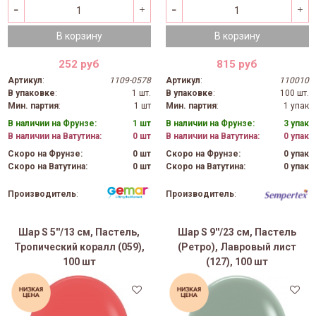
В корзину
В корзину
252 руб
815 руб
Артикул
:
1109-0578
Артикул
:
110010
В упаковке
:
1 шт.
В упаковке
:
100 шт.
Мин. партия
:
1 шт
Мин. партия
:
1 упак
В наличии на Фрунзе:
1 шт
В наличии на Фрунзе:
3 упак
В наличии на Ватутина:
0 шт
В наличии на Ватутина:
0 упак
Скоро на Фрунзе:
0 шт
Скоро на Фрунзе:
0 упак
Скоро на Ватутина:
0 шт
Скоро на Ватутина:
0 упак
Производитель
:
Производитель
:
Шар S 5''/13 см, Пастель,
Шар S 9''/23 см, Пастель
Тропический коралл (059),
(Ретро), Лавровый лист
100 шт
(127), 100 шт