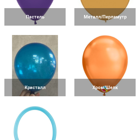
Пастель
Металл/Перламутр
Кристалл
Хром/Шелк