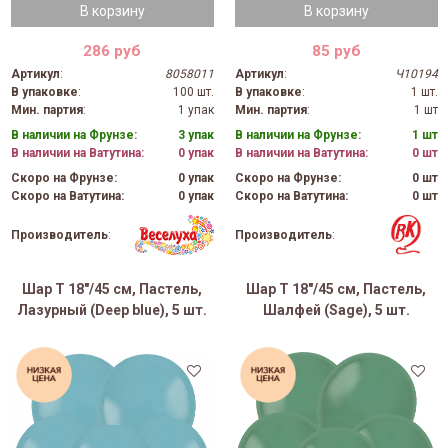
В корзину
В корзину
286 руб
85 руб
Артикул
:
8058011
Артикул
:
Ч10194
В упаковке
:
100 шт.
В упаковке
:
1 шт.
Мин. партия
:
1 упак
Мин. партия
:
1 шт
В наличии на Фрунзе:
3 упак
В наличии на Фрунзе:
1 шт
В наличии на Ватутина:
0 упак
В наличии на Ватутина:
0 шт
Скоро на Фрунзе:
0 упак
Скоро на Фрунзе:
0 шт
Скоро на Ватутина:
0 упак
Скоро на Ватутина:
0 шт
Производитель
:
Производитель
:
Шар Т 18"/45 см, Пастель,
Шар Т 18"/45 см, Пастель,
Лазурный (Deep blue), 5 шт.
Шалфей (Sage), 5 шт.