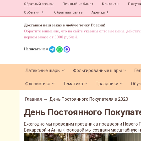
Личный кабинет
Контакты
Покуп
Обратный звонок
События
Обратная связь
Аренда
Доставим ваш заказ в любую точку России!
Обратите внимание, что на сайте указаны оптовые цены, действ
первом заказе от 3000 рублей.
Написать нам
Латексные шары
Фольгированные шары
Ге
Флористика
Тематика
Праздники
Обу
Главная
День Постоянного Покупателя в 2020
День Постоянного Покупат
Ежегодно мы проводим праздник в предверии Нового Го
Бакаревой и Анны Фроловой мы создали масштабную нов